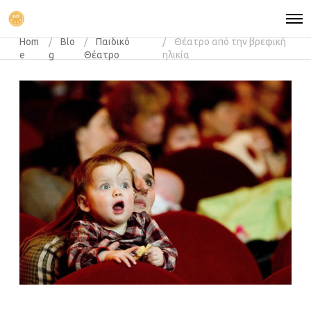
Hom
Blo
Παιδικό
Θέατρο από την βρεφική
e
g
Θέατρο
ηλικία