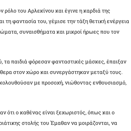
ν ρόλο του Αρλεκίνου και έγινε η καρδιά της
και τη φαντασία του, γέμισε την τάξη θετική ενέργεια
 χρώματα, συναισθήματα και μικροί ήρωες που τον
ύ, τα παιδιά φόρεσαν φανταστικές μάσκες, έπαιξαν
θερα στον χώρο και συνεργάστηκαν μεταξύ τους.
κολουθούσαν με προσοχή, νιώθοντας ενθουσιασμό,
αν ότι ο καθένας είναι ξεχωριστός, όπως και ο
ιάτικης στολής του Έμαθαν να μοιράζονται, να