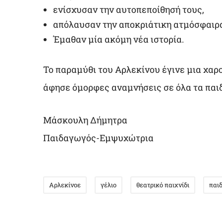
ενίσχυσαν την αυτοπεποίθησή τους,
απόλαυσαν την αποκριάτικη ατμόσφαιρα 
Έμαθαν μία ακόμη νέα ιστορία.
Το παραμύθι του Αρλεκίνου έγινε μια χαρ
άφησε όμορφες αναμνήσεις σε όλα τα παι
Μάσκουλη Δήμητρα
Παιδαγωγός-Εμψυχώτρια
Αρλεκίνοε
γέλιο
θεατρικό παιχνίδι
παι