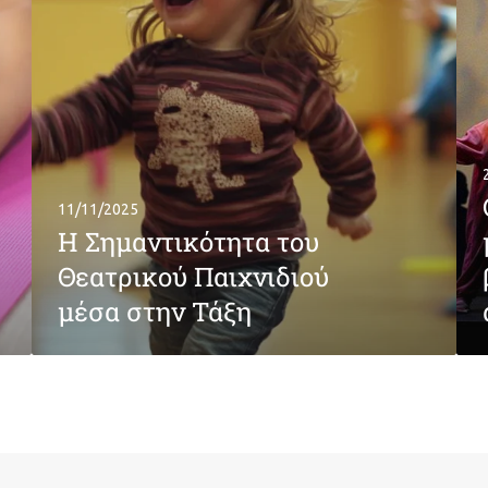
11/11/2025
Η Σημαντικότητα του
Θεατρικού Παιχνιδιού
μέσα στην Τάξη