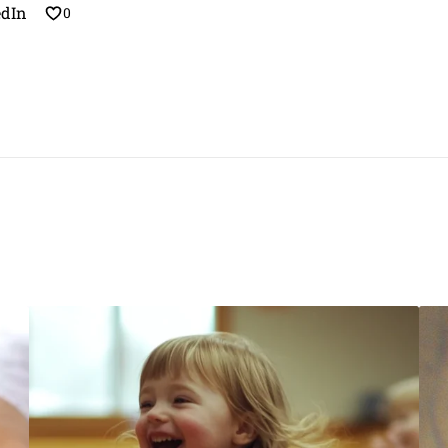
edIn
0