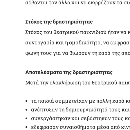
σέβονται τον άλλο και να εκφράζουν τα σ
Στόχος της δραστηριότητας
Στόχος του θεατρικού παιχνιδιού ήταν να 
συνεργασία και η ομαδικότητα, να εκφρασ
φωνή τους για να βιώσουν τη χαρά της απ
Αποτελέσματα της δραστηριότητας
Μετά την ολοκλήρωση του θεατρικού παιχν
τα παιδιά συμμετείχαν με πολλή χαρά κ
ανέπτυξαν τη δημιουργικότητά τους και
συνεργάστηκαν και σεβάστηκαν τους κα
εξέφρασαν συναισθήματα μέσα από κίνη