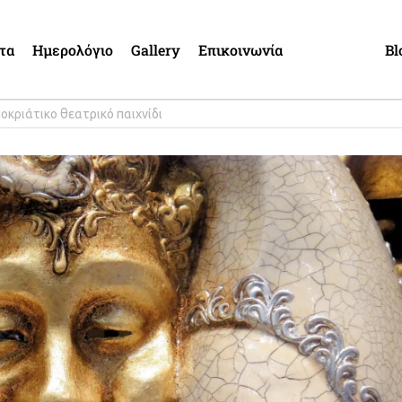
τα
Ημερολόγιο
Gallery
Επικοινωνία
Bl
οκριάτικο θεατρικό παιχνίδι