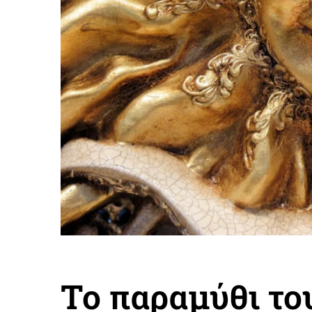
Το παραμύθι το