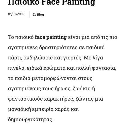
Παιδικό Face Painting
05/01/2026
Σε
Blog
Το παιδικό
face painting
είναι μια από τις πιο
αγαπημένες δραστηριότητες σε παιδικά
πάρτι, εκδηλώσεις και γιορτές. Με λίγα
πινέλα, ειδικά χρώματα και πολλή φαντασία,
τα παιδιά μεταμορφώνονται στους
αγαπημένους τους ήρωες, ζωάκια ή
φανταστικούς χαρακτήρες, ζώντας μια
μοναδική εμπειρία χαράς και
δημιουργικότητας.