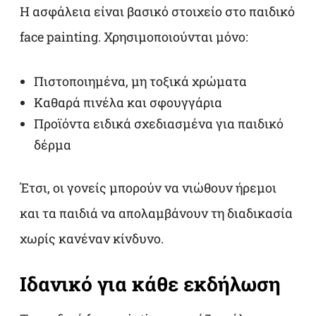
Η ασφάλεια είναι βασικό στοιχείο στο παιδικό
face painting. Χρησιμοποιούνται μόνο:
Πιστοποιημένα, μη τοξικά χρώματα
Καθαρά πινέλα και σφουγγάρια
Προϊόντα ειδικά σχεδιασμένα για παιδικό
δέρμα
Έτσι, οι γονείς μπορούν να νιώθουν ήρεμοι
και τα παιδιά να απολαμβάνουν τη διαδικασία
χωρίς κανέναν κίνδυνο.
Ιδανικό για κάθε εκδήλωση