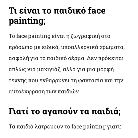
Τι είναι το παιδικό face
painting;
Το face painting είναι η ζωγραφική στο
πρόσωπο με ειδικά, υποαλλεργικά χρώματα,
ασφαλή για το παιδικό δέρμα. Δεν πρόκειται
απλώς για μακιγιάζ, αλλά για μια μορφή
τέχνης που ενθαρρύνει τη φαντασία και την
αυτοέκφραση των παιδιών.
Γιατί το αγαπούν τα παιδιά;
Τα παιδιά λατρεύουν το face painting γιατί: