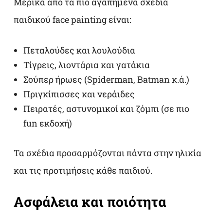
Μερικά από τα πιο αγαπημένα σχέδια
παιδικού face painting είναι:
Πεταλούδες και λουλούδια
Τίγρεις, λιοντάρια και γατάκια
Σούπερ ήρωες (Spiderman, Batman κ.ά.)
Πριγκίπισσες και νεράιδες
Πειρατές, αστυνομικοί και ζόμπι (σε πιο
fun εκδοχή)
Τα σχέδια προσαρμόζονται πάντα στην ηλικία
και τις προτιμήσεις κάθε παιδιού.
Ασφάλεια και ποιότητα