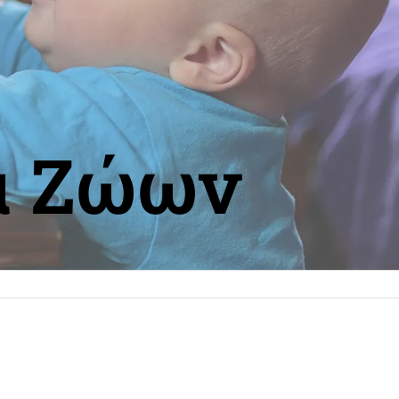
α Ζώων