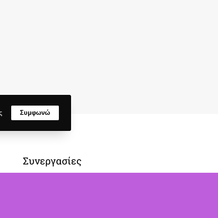
ς
Συμφωνώ
Συνεργασίες
Το μαγεμένο δάσος
Home Funparkcafe
Θέατρο της ημέρας