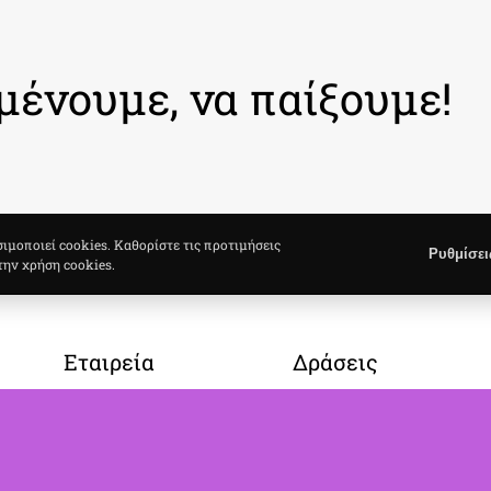
μένουμε, να παίξουμε!
σιμοποιεί cookies. Καθορίστε τις προτιμήσεις
Ρυθμίσει
την χρήση cookies.
Εταιρεία
Δράσεις
Σχετικά με Εμάς
Gallery
Νέα / Άρθρογραφία
Ημερολόγιο Δράσεων
Στείλτε μας μήνυμα
Κυκλικό Σάββατο