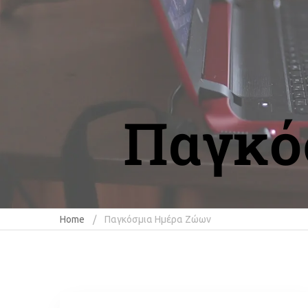
Παγκό
Home
Παγκόσμια Ημέρα Ζώων