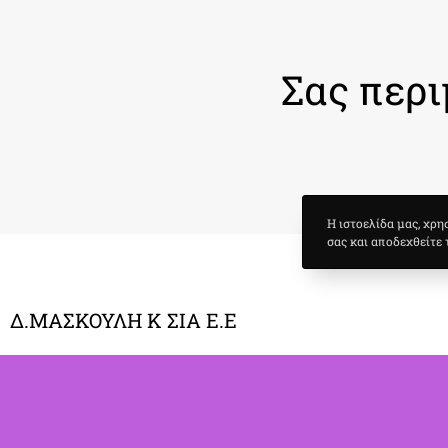
Σας περι
Η ιστοελίδα μας, χρη
σας και αποδεχθείτε 
Δ.ΜΑΣΚΟΥΛΗ Κ ΣΙΑ Ε.Ε
θεατρικό Παιχνίδι και Ψυχαγωγικές
Υπηρεσίες
Βασ. Σοφίας 83