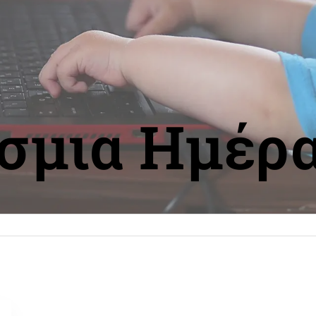
σμια Ημέρ