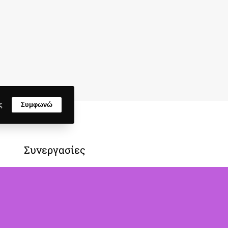
ς
Συμφωνώ
Συνεργασίες
Το μαγεμένο δάσος
Home Funparkcafe
Θέατρο της ημέρας
Χρόνος Δράσης και