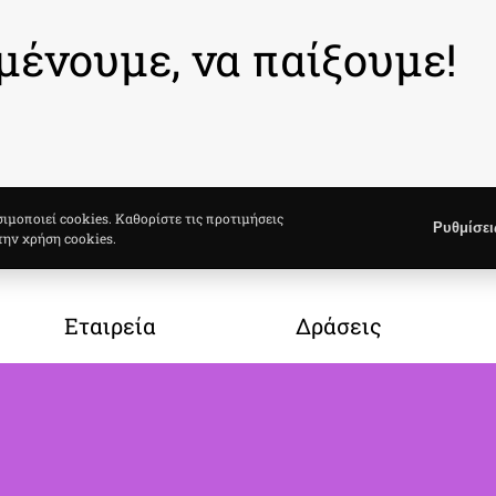
μένουμε, να παίξουμε!
σιμοποιεί cookies. Καθορίστε τις προτιμήσεις
Ρυθμίσει
την χρήση cookies.
Εταιρεία
Δράσεις
Σχετικά με Εμάς
Gallery
Νέα / Άρθρογραφία
Ημερολόγιο Δράσεων
Στείλτε μας μήνυμα
Κυκλικό Σάββατο
Βρείτε μας στον χάρτη
Kids Yoga