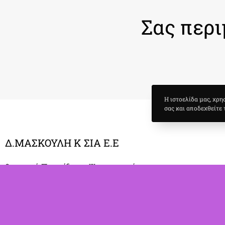
Σας περι
Η ιστοελίδα μας, χρη
σας και αποδεχθείτε 
Δ.ΜΑΣΚΟΥΛΗ Κ ΣΙΑ Ε.Ε
θεατρικό Παιχνίδι και Ψυχαγωγικές
Υπηρεσίες
Βασ. Σοφίας 83
Τ.Κ. 190 01