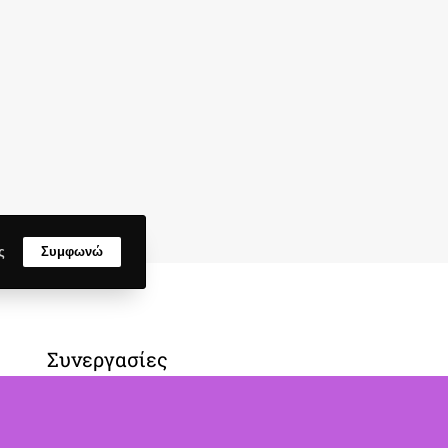
ς
Συμφωνώ
Συνεργασίες
Το μαγεμένο δάσος
Home Funparkcafe