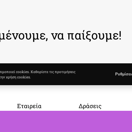
μένουμε, να παίξουμε!
σιμοποιεί cookies. Καθορίστε τις προτιμήσεις
Ρυθμίσει
την χρήση cookies.
Εταιρεία
Δράσεις
Σχετικά με Εμάς
Gallery
Νέα / Άρθρογραφία
Ημερολόγιο Δράσεων