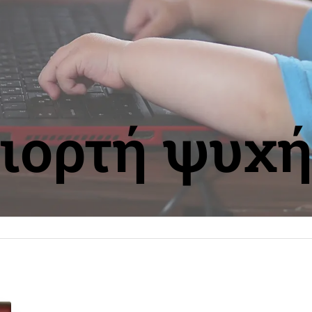
ιορτή ψυχ