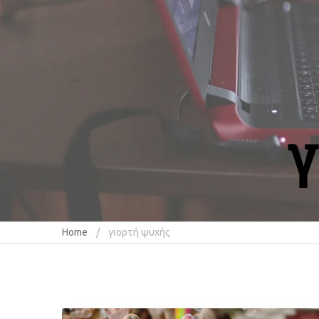
γ
Home
γιορτή ψυχής