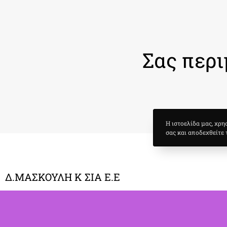
Σας περι
Η ιστοελίδα μας, χρη
σας και αποδεχθείτε 
Δ.ΜΑΣΚΟΥΛΗ Κ ΣΙΑ Ε.Ε
θεατρικό Παιχνίδι και Ψυχαγωγικές
Υπηρεσίες