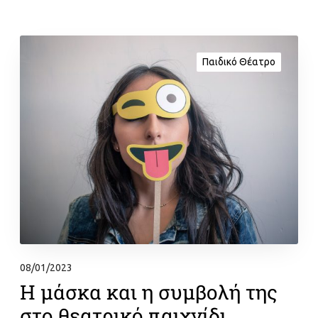
Παιδικό Θέατρο
08/01/2023
Η μάσκα και η συμβολή της
στο θεατρικό παιχνίδι