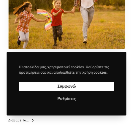
08/11/2022
Θεατρικό παιχνίδι και σώμα
Η ιστοελίδα μας, χρησιμοποιεί cookies. Καθορίστε τις
προτιμήσεις σας και αποδεχθείτε την χρήση cookies.
Στο θεατρικό παιχνίδι, το κύριο μέσο έκφρασης
Συμφωνώ
είναι το σώμα. Το σώμα είναι αυτό που λειτουργεί
ως εργαλείο επικοινωνίας και έκφρασης. Το
Ρυθμίσεις
θεατρικό παιχνίδι, βοηθάει…
Διάβασέ Το...