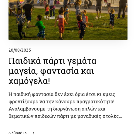
20/08/2025
Παιδικά πάρτι γεμάτα
μαγεία, φαντασία και
χαμόγελα!
Η παιδική φαντασία δεν έχει όρια έτσι κι εμείς
φροντίζουμε να την κάνουμε πραγματικότητα!
Αναλαμβάνουμε τη διοργάνωση απλών και
θεματικών παιδικών πάρτι με μοναδικές στολές…
Διάβασέ Το...