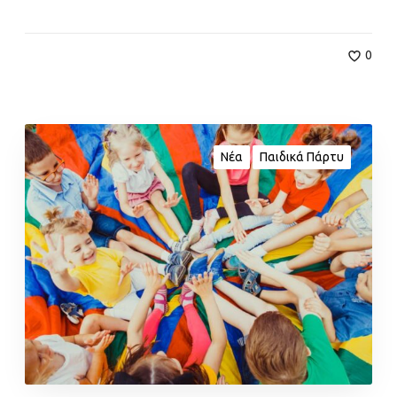
0
Νέα
Παιδικά Πάρτυ