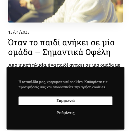
13/01/2023
Όταν το παιδί ανήκει σε μία
ομάδα – Σημαντικά Οφέλη
Από μικρή ηλικία, ένα παιδί ανήκει σε μία ομάδα με
σημείο εκκίνησης την οικογένεια του. Η κάθε
οικογένεια, εκπαιδεύει το παιδάκι της σε ένα
Η ιστοελίδα μας, χρησιμοποιεί cookies. Καθορίστε τις
ενδοοικογενειακό…
προτιμήσεις σας και αποδεχθείτε την χρήση cookies.
Συμφωνώ
Διάβασέ Το...
Ρυθμίσεις
1